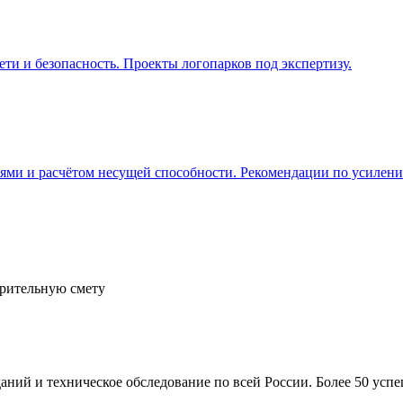
ти и безопасность. Проекты логопарков под экспертизу.
ми и расчётом несущей способности. Рекомендации по усилени
арительную смету
ний и техническое обследование по всей России. Более 50 усп