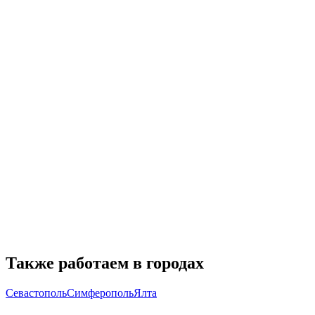
Какие документы нужны для начала проектирования?
Сколько времени занимает проектирование склада?
Включено ли прохождение экспертизы в стоимость проекта?
Можно ли изменить проект в процессе разработки?
Какие гарантии вы даете на выполненные работы?
Работаете ли вы с объектами капитального строительства?
Также работаем в городах
Севастополь
Симферополь
Ялта