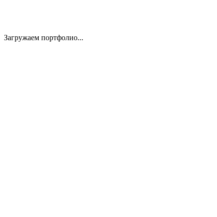
Загружаем портфолио...
01
02