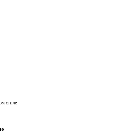
ом стиле
ле