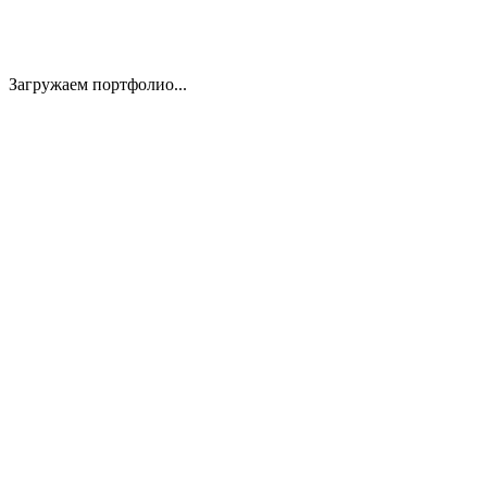
Загружаем портфолио...
01
02