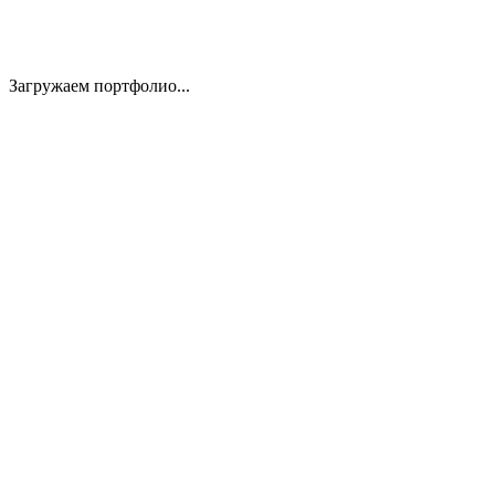
Загружаем портфолио...
01
02